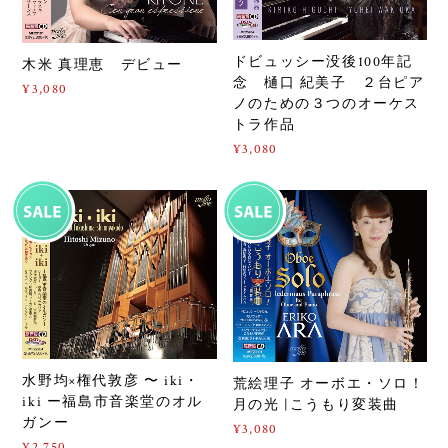
ドビュッシー没後100年記
木米 真理恵 デビュー
念 樋口 紀美子 ２台ピア
¥3,080
ノのための３つのオーケス
トラ作品
¥3,080
水野均×権代敦彦 〜 iki・
荒絵理子 オーボエ・ソロ！
iki ー福島市音楽堂のオル
月の光 |こうもり変装曲
ガンー
¥3,080
¥2,750