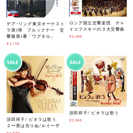
ロシア国立交響楽団 チャ
デア･リング東京オーケスト
イコフスキーの３大交響曲
ラ第1弾 ブルックナー 交
響曲第3番「ワグネル」
¥4,400
¥2,750
須田祥子/ ビオラは歌う
須田祥子/ ビオラは歌う
¥2,800
２〜星は光りぬ/ルイーザ