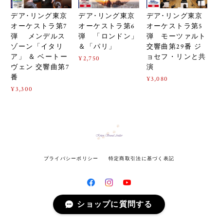
デア･リング東京
デア･リング東京
デア･リング東京
オーケストラ第7
オーケストラ第5
オーケストラ第6
弾 メンデルス
弾 モーツァルト
弾 「ロンドン」
ゾーン「イタリ
交響曲第29番 ジ
＆「パリ」
ア」 ＆ ベートー
ョセフ・リンと共
¥2,750
ヴェン 交響曲第7
演
番
¥3,080
¥3,300
プライバシーポリシー
特定商取引法に基づく表記
ショップに質問する
© Kitten Sound Atelier All rights reserved.