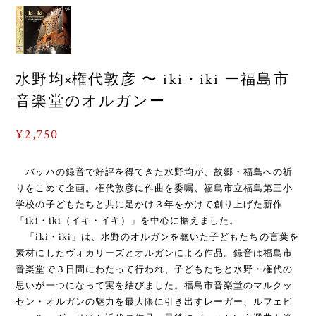
水野均×権代敦彦 〜 iki・iki ー福島市
音楽堂のオルガンー
¥2,750
バッハの録音で好評を得てきた水野均が、故郷・福島への祈
りをこめて企画。権代敦彦に作曲を委嘱、福島市立福島第三小
学校の子どもたちと共に足かけ３年をかけて創り上げた新作
「iki・iki（イキ・イキ）」を中心に据えました。
「iki・iki」は、水野のオルガンを聴いた子どもたちの言葉を
素材にしたヴォカリーズとオルガンによる作品。録音は福島市
音楽堂で３日間にわたって行われ、子どもたちと水野・権代の
思いが一つになって実を結びました。福島市音楽堂のマルクッ
セン・オルガンの魅力を最大限に引き出すレーガー、ルフェビ