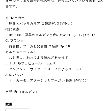
ュール＝ヴェリほか近代の作品、最後にバッハという選曲も絶
妙です。
M. レーガー
序奏とパッサカリア ニ短調WoO IV/No.6
権代敦彦
iki・iki－福島のオルガンと声のための－(2017) Op. 159
C. フランク
前奏曲、フーガと変奏曲 ロ短調 Op. 18
カルク＝エーレルト
おお世よ、われ汝より離れざるを得ず
L. J. A. ルフェビュール＝ヴェリ
アンダンテ〈ヴォア・ユメーヌによるコーラス〉
J. S. バッハ
トッカータ、アダージョとフーガ ハ長調 BWV 564
水野 均 （オルガン）
数量