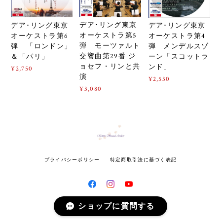
デア･リング東京
デア･リング東京
デア･リング東京
オーケストラ第5
オーケストラ第6
オーケストラ第4
弾 モーツァルト
弾 「ロンドン」
弾 メンデルスゾ
交響曲第29番 ジ
＆「パリ」
ーン「スコットラ
ョセフ・リンと共
ンド」
¥2,750
演
¥2,530
¥3,080
プライバシーポリシー
特定商取引法に基づく表記
ショップに質問する
© Kitten Sound Atelier All rights reserved.