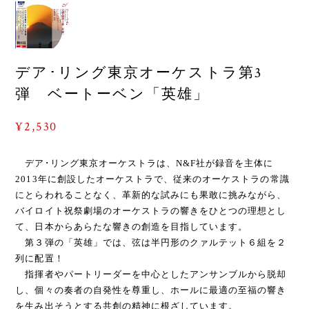
デア･リング東京オーケストラ第3
弾 ベートーベン「英雄」
¥2,530
デア･リング東京オーケストラは、N&F社が録音を主体に
2013年に創設したオーケストラで、従来のオーケストラの常識
にとらわれることなく、革新的な試みにも果敢に挑みながら、
バイロイト祝祭劇場のオーケストラの響きをひとつの理想とし
て、日本からあらたな響きの創造を目指しています。
第３弾の「英雄」では、弦は半円形のクァルテット６組を２
列に配置！
指揮者やパートリーダーを中心としたアンサンブルから脱却
し、個々の奏者の自発性を尊重し、ホールに最適の至福の響き
を生み出そうとする共創の精神に根ざしています。