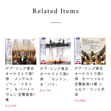
Related Items
デア･リング東京
デア･リング東京
デア･リング東京
オーケストラ第7
オーケストラ第5
オーケストラ第6
弾 メンデルス
弾 モーツァルト
弾 「ロンドン」
ゾーン「イタリ
交響曲第29番 ジ
＆「パリ」
ア」 ＆ ベートー
ョセフ・リンと共
¥2,750
ヴェン 交響曲第7
演
番
¥3,080
¥3,300