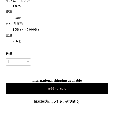
インピーダンス
182Ω
能率
93dB
再生周波数
15Hz～45000Hz
重量
7.6ｇ
数量
International shipping available
Add to cart
日本国内にお住まいの方向け