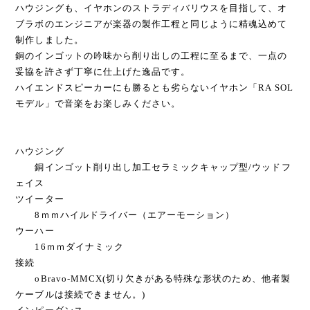
ハウジングも、イヤホンのストラディバリウスを目指して、オ
ブラボのエンジニアが楽器の製作工程と同じように精魂込めて
制作しました。
銅のインゴットの吟味から削り出しの工程に至るまで、一点の
妥協を許さず丁寧に仕上げた逸品です。
ハイエンドスピーカーにも勝るとも劣らないイヤホン「RA SOL
モデル」で音楽をお楽しみください。
ハウジング
銅インゴット削り出し加工セラミックキャップ型/ウッドフ
ェイス
ツイーター
8ｍｍハイルドライバー（エアーモーション）
ウーハー
16ｍｍダイナミック
接続
oBravo-MMCX(切り欠きがある特殊な形状のため、他者製
ケーブルは接続できません。)