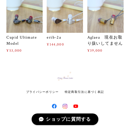
Cupid Ultimate
erib-2a
Aglaea 現在お取
Model
り扱いしてません
¥144,000
¥53,000
¥39,000
プライバシーポリシー
特定商取引法に基づく表記
ショップに質問する
© Kitten Sound Atelier All rights reserved.