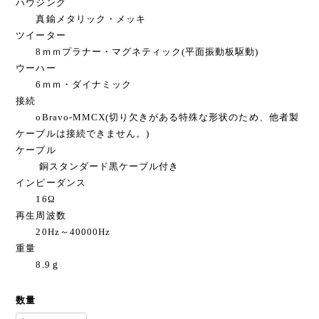
ハウジング
真鍮メタリック・メッキ
ツイーター
8ｍｍプラナー・マグネティック(平面振動板駆動)
ウーハー
6ｍｍ・ダイナミック
接続
oBravo-MMCX(切り欠きがある特殊な形状のため、他者製
ケーブルは接続できません。)
ケーブル
銅スタンダード黒ケーブル付き
インピーダンス
16Ω
再生周波数
20Hz～40000Hz
重量
8.9ｇ
数量