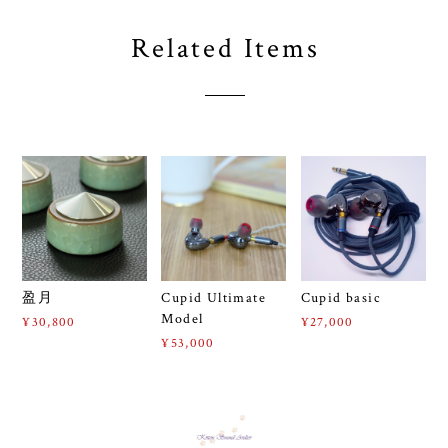
Related Items
盈月
Cupid Ultimate
Cupid basic
Model
¥30,800
¥27,000
¥53,000