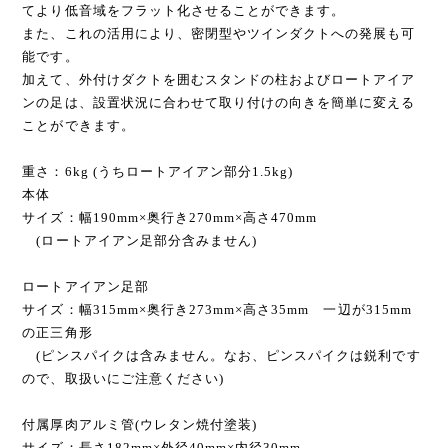
てより低音域をフラット化させることができます。
また、これの活用により、密閉型やツインダクトへの発展も可
能です。
加えて、外付けダクトを囲むスタンドの柱およびロートアイア
ンの足は、設置状況に合わせて取り付けの向きを簡単に変える
ことができます。
重さ：6kg (うちロートアイアン部分1.5kg)
本体
サイズ：幅190mm×奥行き270mm×高さ470mm
(ロートアイアン足部分含みません)
ロートアイアン足部
サイズ：幅315mm×奥行き273mm×高さ35mm 一辺が315mm
の正三角形
(ピンスパイクは含みません。なお、ピンスパイクは鋭利です
ので、取扱いにご注意ください)
付属厚肉アルミ管(ウレタン焼付塗装)
サイズ：長さ182mm×外径40mm×内径30mm